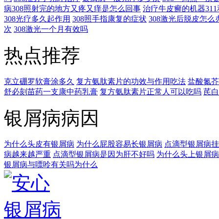
病308照射完的地方又疼又痒是怎么回事
治疗牛皮癣的机器311
308光疗多久起作用
308照手指康复的症状
308激光后脱皮怎么
次
308激光一个月有效吗
热点推荐
克立硼罗软膏涂多久
复方氨肽素片的功效与作用吃法
盐酸氮芥
舒必刻苗药一支康中药乳膏
复方氨肽素片正常人可以吃吗
芪白
银屑病病因
为什么头皮有银屑病
为什么屁股容易长银屑病
点滴型银屑病挂
病越来越严重
点滴型银屑病是因为肝不好吗
为什么头上银屑病
银屑病与嘌呤有关吗为什么