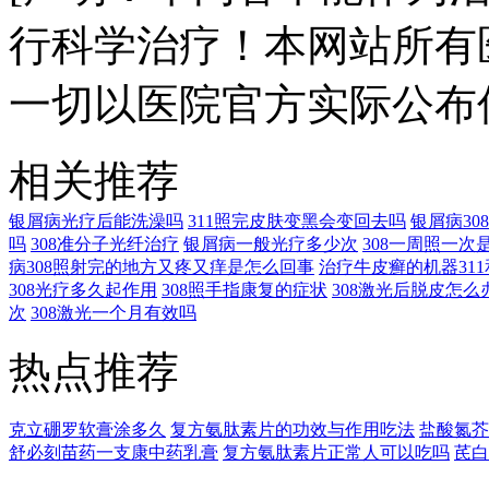
行科学治疗！本网站所有
一切以医院官方实际公布
相关推荐
银屑病光疗后能洗澡吗
311照完皮肤变黑会变回去吗
银屑病3
吗
308准分子光纤治疗
银屑病一般光疗多少次
308一周照一次
病308照射完的地方又疼又痒是怎么回事
治疗牛皮癣的机器311
308光疗多久起作用
308照手指康复的症状
308激光后脱皮怎么
次
308激光一个月有效吗
热点推荐
克立硼罗软膏涂多久
复方氨肽素片的功效与作用吃法
盐酸氮芥
舒必刻苗药一支康中药乳膏
复方氨肽素片正常人可以吃吗
芪白