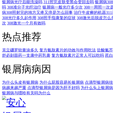
银屑病光疗后能洗澡吗
311照完皮肤变黑会变回去吗
银屑病3
吗
308准分子光纤治疗
银屑病一般光疗多少次
308一周照一次
病308照射完的地方又疼又痒是怎么回事
治疗牛皮癣的机器311
308光疗多久起作用
308照手指康复的症状
308激光后脱皮怎么
次
308激光一个月有效吗
热点推荐
克立硼罗软膏涂多久
复方氨肽素片的功效与作用吃法
盐酸氮芥
舒必刻苗药一支康中药乳膏
复方氨肽素片正常人可以吃吗
芪白
银屑病病因
为什么头皮有银屑病
为什么屁股容易长银屑病
点滴型银屑病挂
病越来越严重
点滴型银屑病是因为肝不好吗
为什么头上银屑病
银屑病与嘌呤有关吗为什么