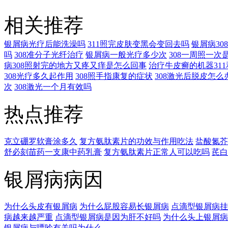
相关推荐
银屑病光疗后能洗澡吗
311照完皮肤变黑会变回去吗
银屑病3
吗
308准分子光纤治疗
银屑病一般光疗多少次
308一周照一次
病308照射完的地方又疼又痒是怎么回事
治疗牛皮癣的机器311
308光疗多久起作用
308照手指康复的症状
308激光后脱皮怎么
次
308激光一个月有效吗
热点推荐
克立硼罗软膏涂多久
复方氨肽素片的功效与作用吃法
盐酸氮芥
舒必刻苗药一支康中药乳膏
复方氨肽素片正常人可以吃吗
芪白
银屑病病因
为什么头皮有银屑病
为什么屁股容易长银屑病
点滴型银屑病挂
病越来越严重
点滴型银屑病是因为肝不好吗
为什么头上银屑病
银屑病与嘌呤有关吗为什么