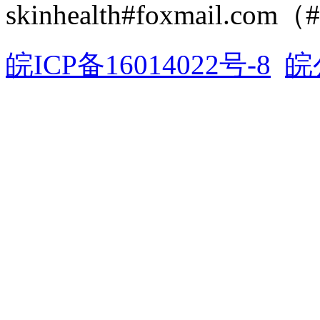
skinhealth#foxmail.c
皖ICP备16014022号-8
皖