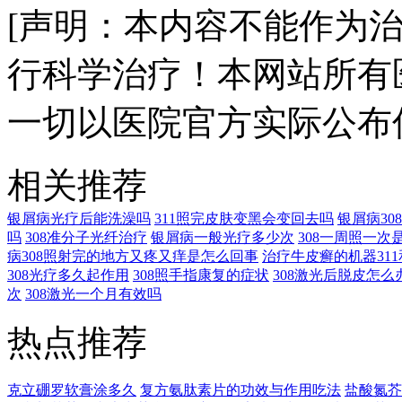
[声明：本内容不能作为
行科学治疗！本网站所有
一切以医院官方实际公布
相关推荐
银屑病光疗后能洗澡吗
311照完皮肤变黑会变回去吗
银屑病3
吗
308准分子光纤治疗
银屑病一般光疗多少次
308一周照一次
病308照射完的地方又疼又痒是怎么回事
治疗牛皮癣的机器311
308光疗多久起作用
308照手指康复的症状
308激光后脱皮怎么
次
308激光一个月有效吗
热点推荐
克立硼罗软膏涂多久
复方氨肽素片的功效与作用吃法
盐酸氮芥