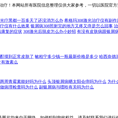
治疗！本网站所有医院信息整理仅供大家参考，一切以医院官方
08光疗黑都一百多天了还没消怎么办
希格玛308激光治疗仪有副
1光疗仪有什么效果
银屑病308照射完的地方又疼又痒是怎么回事
治
手指康复的症状
308激光后脱皮怎么办小妙招
有没有皮肤病跟银屑
酊摸到正常皮肤了
敏柏宁多少钱一瓶最新价格是多少
哈西奈德
片有激素么
两周青霉素能好吗为什么
头顶银屑病晒太阳会痒吗为什么
为什
做病理检查吗为什么
副银屑病与嘌呤有关吗为什么
自于网络，如侵犯到您的权益，请及时联系我们进行处理，联系邮箱：s