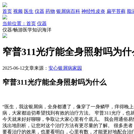
首页
视频
医生
仪器
药物
银屑病百科
神经性皮炎
扁平苔藓
脂
当前位置：首页
仪器
仪器/畅游医学知识海洋
窄普311光疗能全身照射吗为什
2025-06-12
文章来源：
安心银屑病家园
窄普311光疗能全身照射吗为什么
“医生，我这银屑病，全身都遭了，像穿了一身鳞甲，痒得晚上
病，大家都迫切希望找到有效的治疗方法。 窄普311光疗，也
今天就来好好聊聊，争取让大家心里有个底儿。 我会用通俗易
浅出地剖析，让您对这个治疗方法有更尽量的了解。 很多患者
要看治疗的效果，也要看明白，心里有数，才能更好地配合治疗