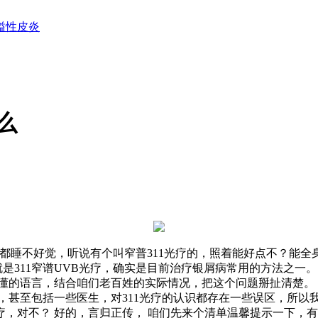
溢性皮炎
么
都睡不好觉，听说有个叫窄普311光疗的，照着能好点不？能全
就是311窄谱UVB光疗，确实是目前治疗银屑病常用的方法之一。
懂的语言，结合咱们老百姓的实际情况，把这个问题掰扯清楚。
，甚至包括一些医生，对311光疗的认识都存在一些误区，所以
，对不？ 好的，言归正传， 咱们先来个清单温馨提示一下，