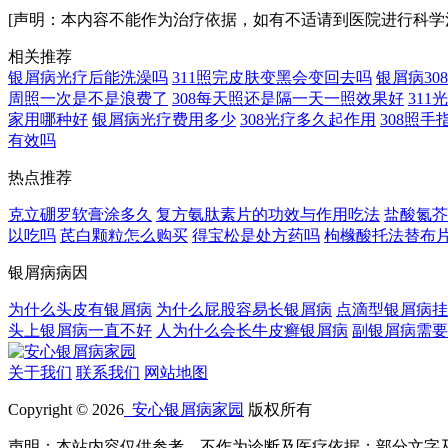
[声明：本内容不能作为治疗依据，如有不适请到医院进行科学
相关推荐
银屑病光疗后能洗澡吗
311照完皮肤变黑会变回去吗
银屑病3
周照一次是不是浪费了
308每天照还是隔一天一照效果好
31
家用哪种好
银屑病光疗费用多少
308光疗多久起作用
308照
有效吗
热点推荐
克立硼罗软膏涂多久
复方氨肽素片的功效与作用吃法
盐酸氮芥
以吃吗
芪白颗粒怎么购买
得宝松是处方药吗
枸橼酸托法替布
银屑病病因
为什么头皮有银屑病
为什么屁股容易长银屑病
点滴型银屑病挂
头上银屑病一直不好
人为什么会长牛皮癣银屑病
副银屑病需要
关于我们
联系我们
网站地图
Copyright © 2026
安心银屑病家园
版权所有
声明：本站内容仅供参考，不作为诊断及医疗依据；部分文字及图片均来