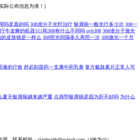
实际公布信息为准！]
作用吗是真的吗
308准分子光纤治疗
银屑病一般光疗多少次
308一
疗牛皮癣的机器311和308有什么不同吗
uvb308
308准分子激光
病的皮肤镜是一样么
308照光间隔多久再照一次
308激光一个月
溶液的疗效
舒必刻苗药一支康中药乳膏
复方氨肽素片正常人可
么夏天银屑病越来越严重
点滴型银屑病是因为肝不好吗
为什么
kinhealth#foxmail.com（#改为@）。