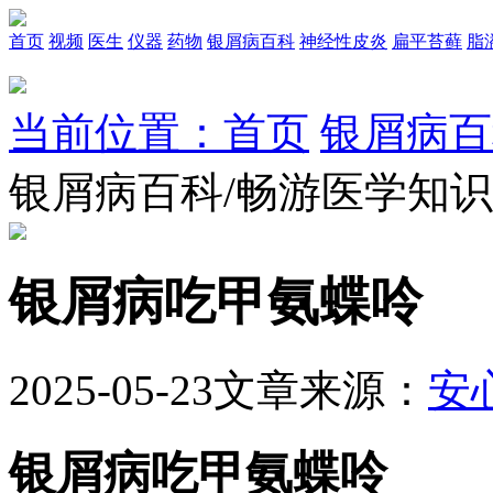
首页
视频
医生
仪器
药物
银屑病百科
神经性皮炎
扁平苔藓
脂
当前位置：首页
银屑病百
银屑病百科/畅游医学知
银屑病吃甲氨蝶呤
2025-05-23
文章来源：
安
银屑病吃甲氨蝶呤