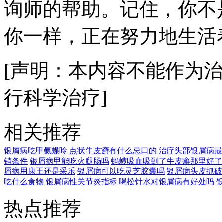
询师的帮助。记住，你不
你一样，正在努力地生活
[声明：本内容不能作为
行科学治疗]
相关推荐
银屑病吃甲氨蝶呤
点状牛皮癣有什么忌口的
治疗头部银屑病最
销条件
银屑病甲能吃火腿肠吗
蚂蟥吸血吸到了牛皮癣那里好了
屑病用康王还是采乐
银屑病可以吃灵芝胶囊吗
银屑病头皮抓破
吃什么食物
银屑病性关节炎指标
喝松针水对银屑病有好处吗
热点推荐