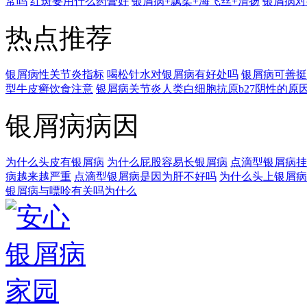
常吗
红斑要用什么药膏好
银屑病+飘柔+海飞丝+清扬
银屑病对
热点推荐
银屑病性关节炎指标
喝松针水对银屑病有好处吗
银屑病可善挺
型牛皮癣饮食注意
银屑病关节炎人类白细胞抗原b27阴性的原
银屑病病因
为什么头皮有银屑病
为什么屁股容易长银屑病
点滴型银屑病挂
病越来越严重
点滴型银屑病是因为肝不好吗
为什么头上银屑病
银屑病与嘌呤有关吗为什么