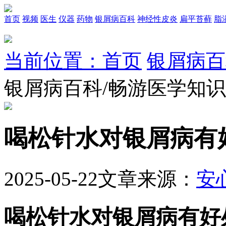
首页
视频
医生
仪器
药物
银屑病百科
神经性皮炎
扁平苔藓
脂
当前位置：首页
银屑病百
银屑病百科/畅游医学知
喝松针水对银屑病有
2025-05-22
文章来源：
安
喝松针水对银屑病有好