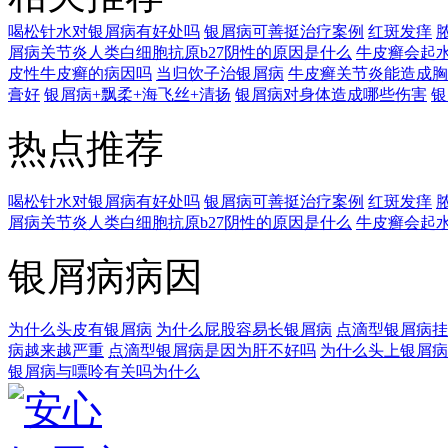
喝松针水对银屑病有好处吗
银屑病可善挺治疗案例
红斑发痒
屑病关节炎人类白细胞抗原b27阴性的原因是什么
牛皮癣会起
皮性牛皮癣的病因吗
当归饮子治银屑病
牛皮癣关节炎能造成胸
膏好
银屑病+飘柔+海飞丝+清扬
银屑病对身体造成哪些伤害
银
热点推荐
喝松针水对银屑病有好处吗
银屑病可善挺治疗案例
红斑发痒
屑病关节炎人类白细胞抗原b27阴性的原因是什么
牛皮癣会起
银屑病病因
为什么头皮有银屑病
为什么屁股容易长银屑病
点滴型银屑病挂
病越来越严重
点滴型银屑病是因为肝不好吗
为什么头上银屑病
银屑病与嘌呤有关吗为什么