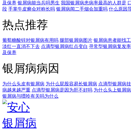
及保养
银屑病能当兵吗男生
我国银屑病患病率最高的人群是
段
手掌牛皮癣会对称长吗
银屑病闻二手烟会加重吗
什么原因
热点推荐
葡萄糖酸锌对银屑病有用吗
腿部银屑病图片
银屑病患者能找工
淡红一直消不下去
点滴型银屑病红点变白
寻常型银屑病复发率
及保养
银屑病病因
为什么头皮有银屑病
为什么屁股容易长银屑病
点滴型银屑病挂
病越来越严重
点滴型银屑病是因为肝不好吗
为什么头上银屑病
银屑病与嘌呤有关吗为什么