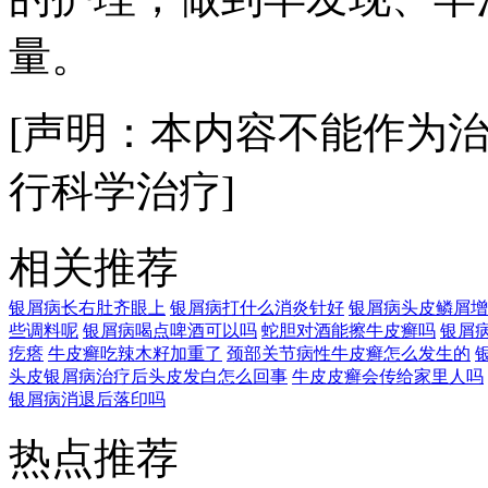
量。
[声明：本内容不能作为
行科学治疗]
相关推荐
银屑病长右肚齐眼上
银屑病打什么消炎针好
银屑病头皮鳞屑增
些调料呢
银屑病喝点啤酒可以吗
蛇胆对酒能擦牛皮癣吗
银屑
疙瘩
牛皮癣吃辣木籽加重了
颈部关节病性牛皮癣怎么发生的
头皮银屑病治疗后头皮发白怎么回事
牛皮皮癣会传给家里人吗
银屑病消退后落印吗
热点推荐