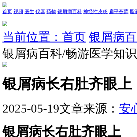
首页
视频
医生
仪器
药物
银屑病百科
神经性皮炎
扁平苔藓
脂
当前位置：首页
银屑病百
银屑病百科/畅游医学知
银屑病长右肚齐眼上
2025-05-19
文章来源：
安
银屑病长右肚齐眼上