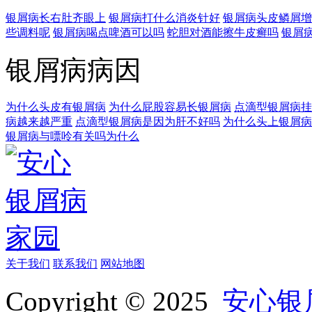
银屑病长右肚齐眼上
银屑病打什么消炎针好
银屑病头皮鳞屑增
些调料呢
银屑病喝点啤酒可以吗
蛇胆对酒能擦牛皮癣吗
银屑
银屑病病因
为什么头皮有银屑病
为什么屁股容易长银屑病
点滴型银屑病挂
病越来越严重
点滴型银屑病是因为肝不好吗
为什么头上银屑病
银屑病与嘌呤有关吗为什么
关于我们
联系我们
网站地图
Copyright © 2025
安心银