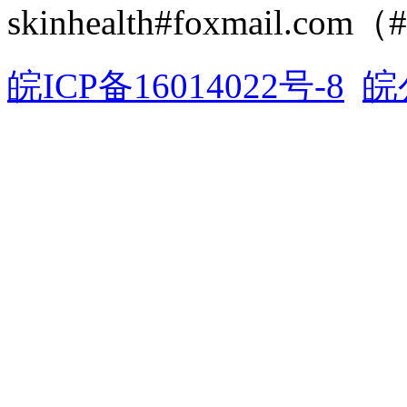
skinhealth#foxmail.c
皖ICP备16014022号-8
皖