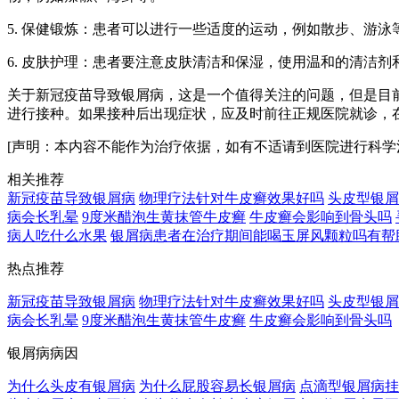
5. 保健锻炼：患者可以进行一些适度的运动，例如散步、游
6. 皮肤护理：患者要注意皮肤清洁和保湿，使用温和的清洁
关于新冠疫苗导致银屑病，这是一个值得关注的问题，但是目
进行接种。如果接种后出现症状，应及时前往正规医院就诊，
[声明：本内容不能作为治疗依据，如有不适请到医院进行科学
相关推荐
新冠疫苗导致银屑病
物理疗法针对牛皮癣效果好吗
头皮型银屑
病会长乳晕
9度米醋泡生黄抹管牛皮癣
牛皮癣会影响到骨头吗
病人吃什么水果
银屑病患者在治疗期间能喝玉屏风颗粒吗有帮
热点推荐
新冠疫苗导致银屑病
物理疗法针对牛皮癣效果好吗
头皮型银屑
病会长乳晕
9度米醋泡生黄抹管牛皮癣
牛皮癣会影响到骨头吗
银屑病病因
为什么头皮有银屑病
为什么屁股容易长银屑病
点滴型银屑病挂