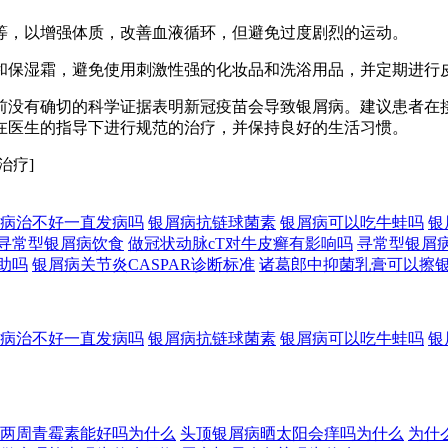
泳等，以增强体质，改善血液循环，但避免过度剧烈的运动。
剂和保湿霜，避免使用刺激性强的化妆品和洗浴用品，并定期进行
前没有确切的科学证据表明新冠疫苗会导致银屑病。建议患者在
在医生的指导下进行规范的治疗，并保持良好的生活习惯。
治疗]
病治不好一直发病吗
银屑病抗链球菌素
银屑病可以吃牛蛙吗
银
寻常型银屑病饮食
做冠状动脉cT对牛皮癣有影响吗
寻常型银屑
助吗
银屑病关节炎CASPAR诊断标准
诸葛郎中抑菌乳膏可以擦
病治不好一直发病吗
银屑病抗链球菌素
银屑病可以吃牛蛙吗
银
两周青霉素能好吗为什么
头顶银屑病晒太阳会痒吗为什么
为什