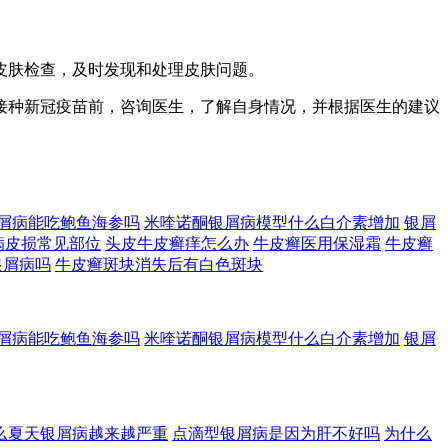
皮肤检查，及时发现和处理皮肤问题。
接种新冠疫苗前，咨询医生，了解自身情况，并根据医生的建议
屑病能吃鲍鱼海参吗
米喹诺酮银屑病模型什么白介素增加
银屑
病皮损常见部位
头皮牛皮癣痒怎么办
牛皮癣医用保湿霜
牛皮癣
银屑病吗
牛皮癣斑块消失后有白色斑块
屑病能吃鲍鱼海参吗
米喹诺酮银屑病模型什么白介素增加
银屑
么夏天银屑病越来越严重
点滴型银屑病是因为肝不好吗
为什么