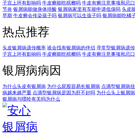
子宫上环有影响吗
牛皮癣能吃槟榔吗
牛皮有癣注意事项和忌口
节炎
银屑病能做身体排酸
银屑病家里有车能申请低保吗
头皮
早期
牛皮癣会传染孩子吗
银屑病可以生孩子吗
银屑病能吃橘
热点推荐
头皮银屑病遗传概率
谁会找有银屑病的伴侣
寻常型银屑病遗传
子宫上环有影响吗
牛皮癣能吃槟榔吗
牛皮有癣注意事项和忌口
银屑病病因
为什么头皮有银屑病
为什么屁股容易长银屑病
点滴型银屑病挂
病越来越严重
点滴型银屑病是因为肝不好吗
为什么头上银屑病
银屑病与嘌呤有关吗为什么