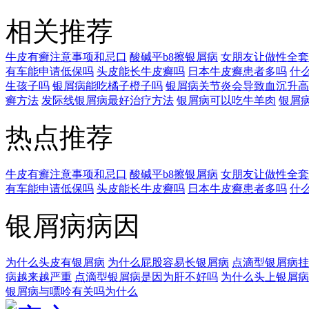
相关推荐
牛皮有癣注意事项和忌口
酸碱平b8擦银屑病
女朋友让做性全套
有车能申请低保吗
头皮能长牛皮癣吗
日本牛皮癣患者多吗
什
生孩子吗
银屑病能吃橘子橙子吗
银屑病关节炎会导致血沉升高
癣方法
发际线银屑病最好治疗方法
银屑病可以吃牛羊肉
银屑
热点推荐
牛皮有癣注意事项和忌口
酸碱平b8擦银屑病
女朋友让做性全套
有车能申请低保吗
头皮能长牛皮癣吗
日本牛皮癣患者多吗
什
银屑病病因
为什么头皮有银屑病
为什么屁股容易长银屑病
点滴型银屑病挂
病越来越严重
点滴型银屑病是因为肝不好吗
为什么头上银屑病
银屑病与嘌呤有关吗为什么