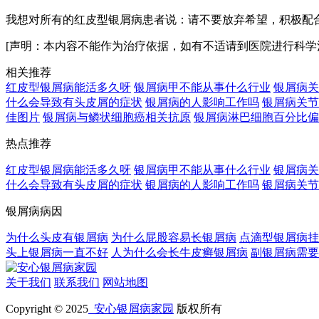
我想对所有的红皮型银屑病患者说：请不要放弃希望，积极配
[声明：本内容不能作为治疗依据，如有不适请到医院进行科学
相关推荐
红皮型银屑病能活多久呀
银屑病甲不能从事什么行业
银屑病关
什么会导致有头皮屑的症状
银屑病的人影响工作吗
银屑病关节
佳图片
银屑病与鳞状细胞癌相关抗原
银屑病淋巴细胞百分比偏
热点推荐
红皮型银屑病能活多久呀
银屑病甲不能从事什么行业
银屑病关
什么会导致有头皮屑的症状
银屑病的人影响工作吗
银屑病关节
银屑病病因
为什么头皮有银屑病
为什么屁股容易长银屑病
点滴型银屑病挂
头上银屑病一直不好
人为什么会长牛皮癣银屑病
副银屑病需要
关于我们
联系我们
网站地图
Copyright © 2025
安心银屑病家园
版权所有