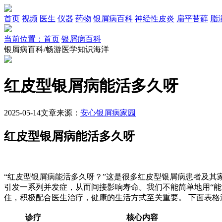
首页
视频
医生
仪器
药物
银屑病百科
神经性皮炎
扁平苔藓
脂
当前位置：首页
银屑病百科
银屑病百科/畅游医学知识海洋
红皮型银屑病能活多久呀
2025-05-14
文章来源：
安心银屑病家园
红皮型银屑病能活多久呀
“红皮型银屑病能活多久呀？”这是很多红皮型银屑病患者及
引发一系列并发症，从而间接影响寿命。我们不能简单地用“
住，积极配合医生治疗，健康的生活方式至关重要。 下面表
诊疗
核心内容