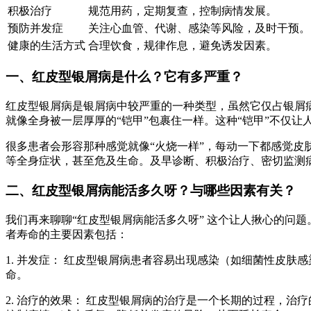
积极治疗
规范用药，定期复查，控制病情发展。
预防并发症
关注心血管、代谢、感染等风险，及时干预。
健康的生活方式
合理饮食，规律作息，避免诱发因素。
一、红皮型银屑病是什么？它有多严重？
红皮型银屑病是银屑病中较严重的一种类型，虽然它仅占银屑病
就像全身被一层厚厚的“铠甲”包裹住一样。这种“铠甲”不仅
很多患者会形容那种感觉就像“火烧一样”，每动一下都感觉
等全身症状，甚至危及生命。及早诊断、积极治疗、密切监测
二、红皮型银屑病能活多久呀？与哪些因素有关？
我们再来聊聊“红皮型银屑病能活多久呀” 这个让人揪心的问
者寿命的主要因素包括：
1. 并发症： 红皮型银屑病患者容易出现感染（如细菌性皮
命。
2. 治疗的效果： 红皮型银屑病的治疗是一个长期的过程，