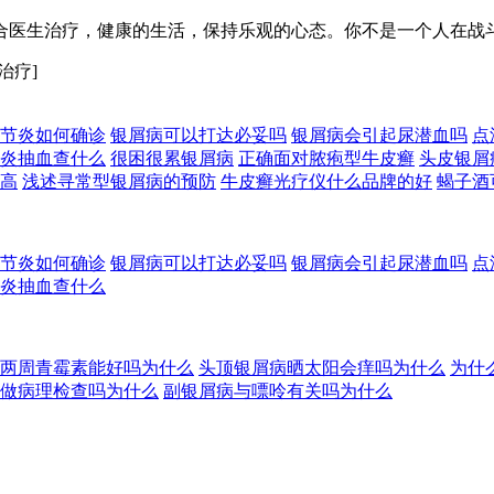
合医生治疗，健康的生活，保持乐观的心态。你不是一个人在战
治疗]
节炎如何确诊
银屑病可以打达必妥吗
银屑病会引起尿潜血吗
点
炎抽血查什么
很困很累银屑病
正确面对脓疱型牛皮癣
头皮银屑
高
浅述寻常型银屑病的预防
牛皮癣光疗仪什么品牌的好
蝎子酒
节炎如何确诊
银屑病可以打达必妥吗
银屑病会引起尿潜血吗
点
炎抽血查什么
两周青霉素能好吗为什么
头顶银屑病晒太阳会痒吗为什么
为什
做病理检查吗为什么
副银屑病与嘌呤有关吗为什么