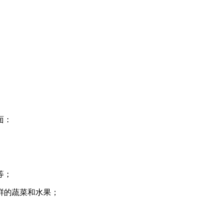
面：
等；
鲜的蔬菜和水果；