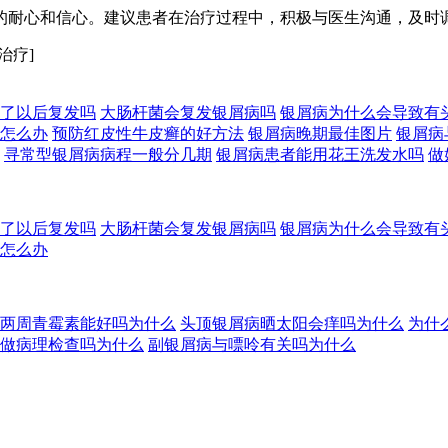
的耐心和信心。建议患者在治疗过程中，积极与医生沟通，及时
治疗]
了以后复发吗
大肠杆菌会复发银屑病吗
银屑病为什么会导致有
怎么办
预防红皮性牛皮癣的好方法
银屑病晚期最佳图片
银屑病
寻常型银屑病病程一般分几期
银屑病患者能用花王洗发水吗
做
了以后复发吗
大肠杆菌会复发银屑病吗
银屑病为什么会导致有
怎么办
两周青霉素能好吗为什么
头顶银屑病晒太阳会痒吗为什么
为什
做病理检查吗为什么
副银屑病与嘌呤有关吗为什么