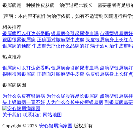
银屑病是一种慢性皮肤病，治疗过程比较长，需要患者有足够
[声明：本内容不能作为治疗依据，如有不适请到医院进行科学
相关推荐
银屑病可以打达必妥吗
银屑病会引起尿潜血吗
点滴型银屑病好
很困很累银屑病
正确面对脓疱型牛皮癣
头皮银屑病身上长红点
银屑病的预防
牛皮癣光疗仪什么品牌的好
蝎子酒可治牛皮癣吗
热点推荐
银屑病可以打达必妥吗
银屑病会引起尿潜血吗
点滴型银屑病好
很困很累银屑病
正确面对脓疱型牛皮癣
头皮银屑病身上长红点
银屑病病因
为什么头皮有银屑病
为什么屁股容易长银屑病
点滴型银屑病挂
头上银屑病一直不好
人为什么会长牛皮癣银屑病
副银屑病需要
关于我们
联系我们
网站地图
Copyright © 2025
安心银屑病家园
版权所有