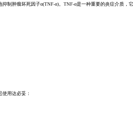
肿瘤坏死因子α(TNF-α)。TNF-α是一种重要的炎症介质，
忌使用达必妥：