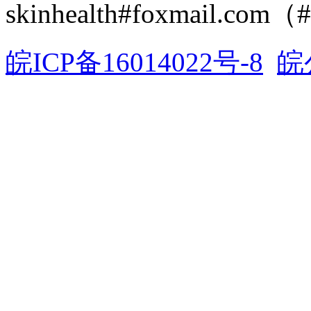
skinhealth#foxmail.c
皖ICP备16014022号-8
皖