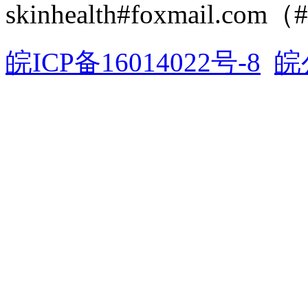
skinhealth#foxmail.c
皖ICP备16014022号-8
皖