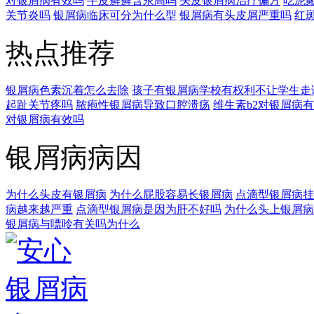
对银屑病有效吗
牛皮癣癣含汞高吗
头皮银屑病治疗偏方
吃泥
关节炎吗
银屑病临床可分为什么型
银屑病有头皮屑严重吗
红
热点推荐
银屑病色素沉着怎么去除
孩子有银屑病学校有权利不让学生走
起趾关节疼吗
脓疱性银屑病导致口腔溃疡
维生素b2对银屑病
对银屑病有效吗
银屑病病因
为什么头皮有银屑病
为什么屁股容易长银屑病
点滴型银屑病挂
病越来越严重
点滴型银屑病是因为肝不好吗
为什么头上银屑病
银屑病与嘌呤有关吗为什么