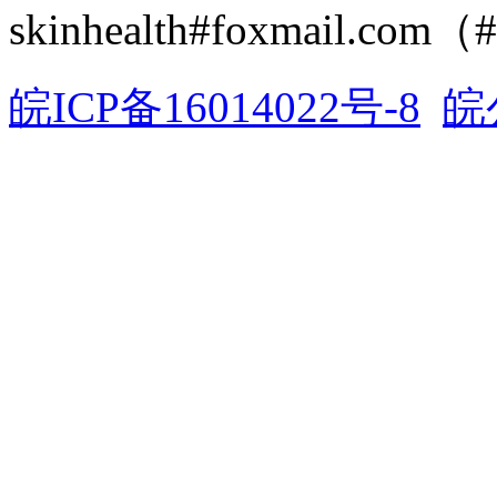
skinhealth#foxmail.c
皖ICP备16014022号-8
皖