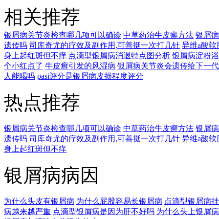
相关推荐
银屑病关节炎检查哪几项可以确诊
中草药治牛皮癣方法
银屑病
遗传吗
司库奇尤的疗效及副作用,可善挺一次打几针
异维a酸
身上起红斑但不痒
点滴型银屑病消退特点图分析
银屑病淀粉浴
个小红点了
牛皮癣引发的风湿病
银屑病关节炎会遗传给下一代
人能喝吗
pasi评分是银屑病皮损程度评分
热点推荐
银屑病关节炎检查哪几项可以确诊
中草药治牛皮癣方法
银屑病
遗传吗
司库奇尤的疗效及副作用,可善挺一次打几针
异维a酸
身上起红斑但不痒
银屑病病因
为什么头皮有银屑病
为什么屁股容易长银屑病
点滴型银屑病挂
病越来越严重
点滴型银屑病是因为肝不好吗
为什么头上银屑病