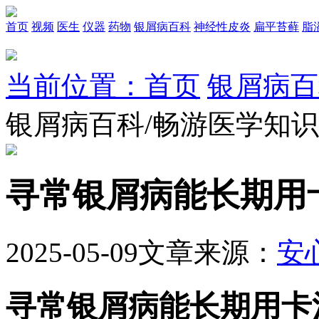
首页
视频
医生
仪器
药物
银屑病百科
神经性皮炎
扁平苔藓
脂
当前位置：首页
银屑病百
银屑病百科/畅游医学知
寻常银屑病能长期用
2025-05-09
文章来源：
安
寻常银屑病能长期用卡