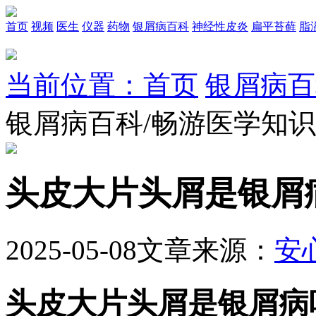
首页
视频
医生
仪器
药物
银屑病百科
神经性皮炎
扁平苔藓
脂
当前位置：首页
银屑病百
银屑病百科/畅游医学知
头皮大片头屑是银屑
2025-05-08
文章来源：
安
头皮大片头屑是银屑病