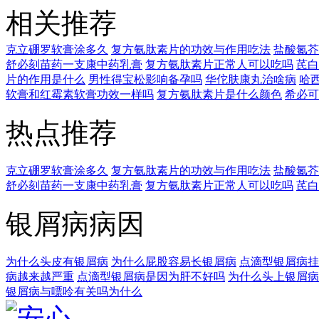
相关推荐
克立硼罗软膏涂多久
复方氨肽素片的功效与作用吃法
盐酸氮芥
舒必刻苗药一支康中药乳膏
复方氨肽素片正常人可以吃吗
芪白
片的作用是什么
男性得宝松影响备孕吗
华佗肤康丸治啥病
哈
软膏和红霉素软膏功效一样吗
复方氨肽素片是什么颜色
希必可
热点推荐
克立硼罗软膏涂多久
复方氨肽素片的功效与作用吃法
盐酸氮芥
舒必刻苗药一支康中药乳膏
复方氨肽素片正常人可以吃吗
芪白
银屑病病因
为什么头皮有银屑病
为什么屁股容易长银屑病
点滴型银屑病挂
病越来越严重
点滴型银屑病是因为肝不好吗
为什么头上银屑病
银屑病与嘌呤有关吗为什么