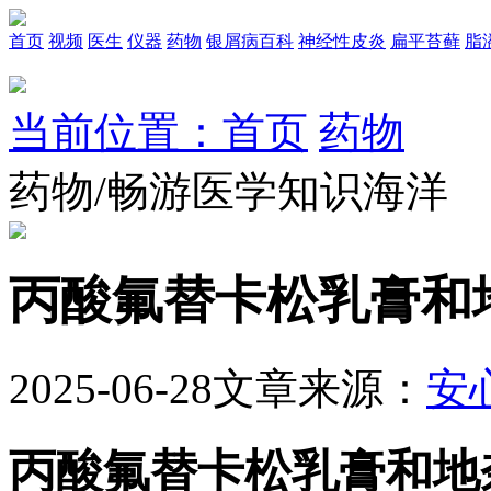
首页
视频
医生
仪器
药物
银屑病百科
神经性皮炎
扁平苔藓
脂
当前位置：首页
药物
药物/畅游医学知识海洋
丙酸氟替卡松乳膏和
2025-06-28
文章来源：
安
丙酸氟替卡松乳膏和地