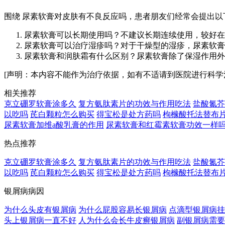
围绕 尿素软膏对皮肤有不良反应吗，患者朋友们经常会提出以
尿素软膏可以长期使用吗？不建议长期连续使用，较好在
尿素软膏可以治疗湿疹吗？对于干燥型的湿疹，尿素软膏
尿素软膏和润肤霜有什么区别？尿素软膏除了保湿作用外
[声明：本内容不能作为治疗依据，如有不适请到医院进行科学
相关推荐
克立硼罗软膏涂多久
复方氨肽素片的功效与作用吃法
盐酸氮芥
以吃吗
芪白颗粒怎么购买
得宝松是处方药吗
枸橼酸托法替布
尿素软膏加维a酸乳膏的作用
尿素软膏和红霉素软膏功效一样
热点推荐
克立硼罗软膏涂多久
复方氨肽素片的功效与作用吃法
盐酸氮芥
以吃吗
芪白颗粒怎么购买
得宝松是处方药吗
枸橼酸托法替布
银屑病病因
为什么头皮有银屑病
为什么屁股容易长银屑病
点滴型银屑病挂
头上银屑病一直不好
人为什么会长牛皮癣银屑病
副银屑病需要