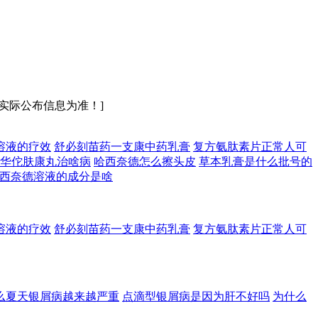
实际公布信息为准！]
溶液的疗效
舒必刻苗药一支康中药乳膏
复方氨肽素片正常人可
华佗肤康丸治啥病
哈西奈德怎么擦头皮
草本乳膏是什么批号的
西奈德溶液的成分是啥
溶液的疗效
舒必刻苗药一支康中药乳膏
复方氨肽素片正常人可
么夏天银屑病越来越严重
点滴型银屑病是因为肝不好吗
为什么