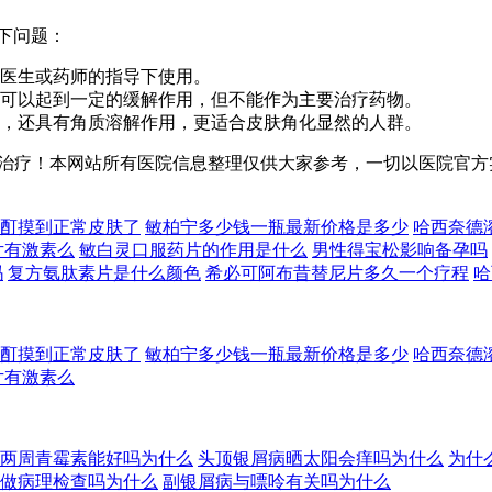
下问题：
医生或药师的指导下使用。
可以起到一定的缓解作用，但不能作为主要治疗药物。
，还具有角质溶解作用，更适合皮肤角化显然的人群。
治疗！本网站所有医院信息整理仅供大家参考，一切以医院官方
酊摸到正常皮肤了
敏柏宁多少钱一瓶最新价格是多少
哈西奈德
片有激素么
敏白灵口服药片的作用是什么
男性得宝松影响备孕吗
吗
复方氨肽素片是什么颜色
希必可阿布昔替尼片多久一个疗程
哈
酊摸到正常皮肤了
敏柏宁多少钱一瓶最新价格是多少
哈西奈德
片有激素么
两周青霉素能好吗为什么
头顶银屑病晒太阳会痒吗为什么
为什
做病理检查吗为什么
副银屑病与嘌呤有关吗为什么