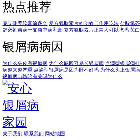
热点推荐
克立硼罗软膏涂多久
复方氨肽素片的功效与作用吃法
盐酸氮芥
舒必刻苗药一支康中药乳膏
复方氨肽素片正常人可以吃吗
芪白
银屑病病因
为什么头皮有银屑病
为什么屁股容易长银屑病
点滴型银屑病挂
病越来越严重
点滴型银屑病是因为肝不好吗
为什么头上银屑病
银屑病与嘌呤有关吗为什么
关于我们
联系我们
网站地图