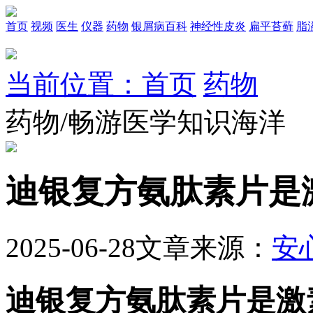
首页
视频
医生
仪器
药物
银屑病百科
神经性皮炎
扁平苔藓
脂
当前位置：首页
药物
药物/畅游医学知识海洋
迪银复方氨肽素片是
2025-06-28
文章来源：
安
迪银复方氨肽素片是激