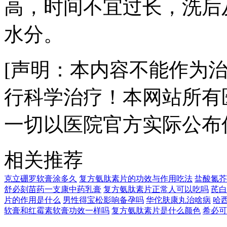
高，时间不宜过长，洗后
水分。
[声明：本内容不能作为
行科学治疗！本网站所有
一切以医院官方实际公布
相关推荐
克立硼罗软膏涂多久
复方氨肽素片的功效与作用吃法
盐酸氮芥
舒必刻苗药一支康中药乳膏
复方氨肽素片正常人可以吃吗
芪白
片的作用是什么
男性得宝松影响备孕吗
华佗肤康丸治啥病
哈
软膏和红霉素软膏功效一样吗
复方氨肽素片是什么颜色
希必可