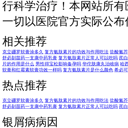
行科学治疗！本网站所有
一切以医院官方实际公布
相关推荐
克立硼罗软膏涂多久
复方氨肽素片的功效与作用吃法
盐酸氮芥
舒必刻苗药一支康中药乳膏
复方氨肽素片正常人可以吃吗
芪白
片的作用是什么
男性得宝松影响备孕吗
华佗肤康丸治啥病
哈
软膏和红霉素软膏功效一样吗
复方氨肽素片是什么颜色
希必可
热点推荐
克立硼罗软膏涂多久
复方氨肽素片的功效与作用吃法
盐酸氮芥
舒必刻苗药一支康中药乳膏
复方氨肽素片正常人可以吃吗
芪白
银屑病病因