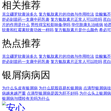
相关推荐
克立硼罗软膏涂多久
复方氨肽素片的功效与作用吃法
盐酸氮芥
舒必刻苗药一支康中药乳膏
复方氨肽素片正常人可以吃吗
芪白
片的作用是什么
男性得宝松影响备孕吗
华佗肤康丸治啥病
哈
软膏和红霉素软膏功效一样吗
复方氨肽素片是什么颜色
希必可
热点推荐
克立硼罗软膏涂多久
复方氨肽素片的功效与作用吃法
盐酸氮芥
舒必刻苗药一支康中药乳膏
复方氨肽素片正常人可以吃吗
芪白
银屑病病因
为什么头皮有银屑病
为什么屁股容易长银屑病
点滴型银屑病挂
病越来越严重
点滴型银屑病是因为肝不好吗
为什么头上银屑病
银屑病与嘌呤有关吗为什么