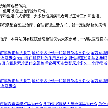
过接触等途径传染。
法，但可以通过治疗控制病情。
治疗和生活方式管理，大多数银屑病患者可以正常工作和生活。
要积极配合医生治疗，合理管理生活方式，就一定能够控制病情，
治疗！本网站所有医院信息整理仅供大家参考，一切以医院官方
酊摸到正常皮肤了
敏柏宁多少钱一瓶最新价格是多少
哈西奈德
片有激素么
敏白灵口服药片的作用是什么
男性得宝松影响备孕吗
吗
复方氨肽素片是什么颜色
希必可阿布昔替尼片多久一个疗程
哈
酊摸到正常皮肤了
敏柏宁多少钱一瓶最新价格是多少
哈西奈德
片有激素么
两周青霉素能好吗为什么
头顶银屑病晒太阳会痒吗为什么
为什