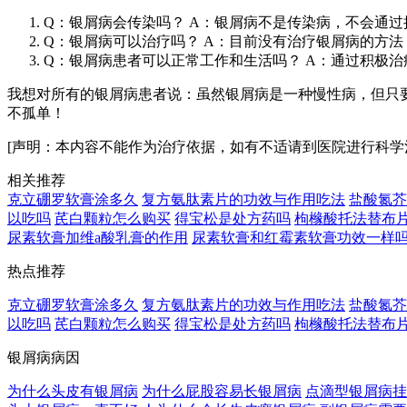
Q：银屑病会传染吗？ A：银屑病不是传染病，不会通
Q：银屑病可以治疗吗？ A：目前没有治疗银屑病的方
Q：银屑病患者可以正常工作和生活吗？ A：通过积极
我想对所有的银屑病患者说：虽然银屑病是一种慢性病，但只
不孤单！
[声明：本内容不能作为治疗依据，如有不适请到医院进行科学
相关推荐
克立硼罗软膏涂多久
复方氨肽素片的功效与作用吃法
盐酸氮芥
以吃吗
芪白颗粒怎么购买
得宝松是处方药吗
枸橼酸托法替布
尿素软膏加维a酸乳膏的作用
尿素软膏和红霉素软膏功效一样
热点推荐
克立硼罗软膏涂多久
复方氨肽素片的功效与作用吃法
盐酸氮芥
以吃吗
芪白颗粒怎么购买
得宝松是处方药吗
枸橼酸托法替布
银屑病病因
为什么头皮有银屑病
为什么屁股容易长银屑病
点滴型银屑病挂