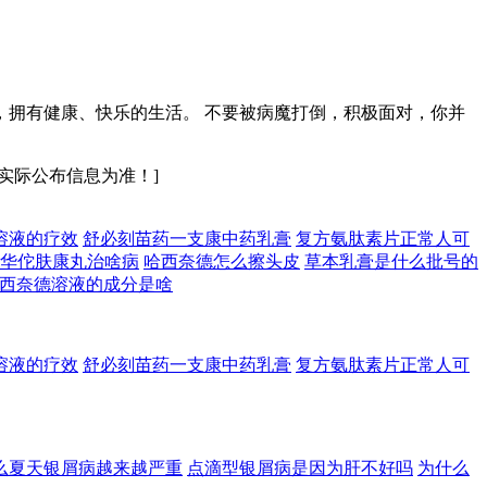
拥有健康、快乐的生活。 不要被病魔打倒，积极面对，你并
实际公布信息为准！]
溶液的疗效
舒必刻苗药一支康中药乳膏
复方氨肽素片正常人可
华佗肤康丸治啥病
哈西奈德怎么擦头皮
草本乳膏是什么批号的
西奈德溶液的成分是啥
溶液的疗效
舒必刻苗药一支康中药乳膏
复方氨肽素片正常人可
么夏天银屑病越来越严重
点滴型银屑病是因为肝不好吗
为什么