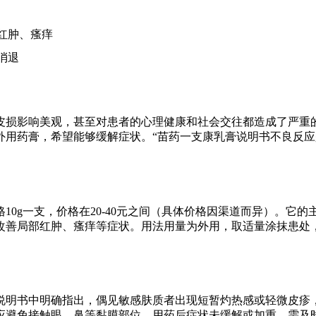
红肿、瘙痒
消退
皮损影响美观，甚至对患者的心理健康和社会交往都造成了严重
外用药膏，希望能够缓解症状。“苗药一支康乳膏说明书不良反应
10g一支，价格在20-40元之间（具体价格因渠道而异）。它
善局部红肿、瘙痒等症状。用法用量为外用，取适量涂抹患处，
说明书中明确指出，偶见敏感肤质者出现短暂灼热感或轻微皮疹
应避免接触眼、鼻等黏膜部位。用药后症状未缓解或加重，需及