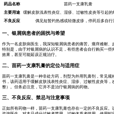
药品名称
苗药一支康乳膏
主要用途
缓解皮肤浅表性炎症、湿疹、过敏性皮炎等引起的
不良反应
偶见短暂灼热感或轻微皮疹，停药后多自行
一、银屑病患者的困扰与希望
作为一名皮肤病医生，我深知银屑病患者的痛苦。瘙痒难耐、
特别是，由于对银屑病的认识不足，有些患者会自行购买一些
效果，甚至可能延误正规治疗。
二、苗药一支康乳膏的定位与适用症
苗药一支康乳膏是一种非处方药，剂型为外用乳膏剂，常见规格
书，该药适用于缓解皮肤浅表性炎症、湿疹、过敏性皮炎等，改
整）。但务必注意，它并不是治疗银屑病的药物。
三、不良反应、禁忌与注意事项
正如所有药物一样，苗药一支康乳膏也存在一定的不良反应。
咨询医生。对本品成分过敏者禁用，过敏体质者慎用。使用时