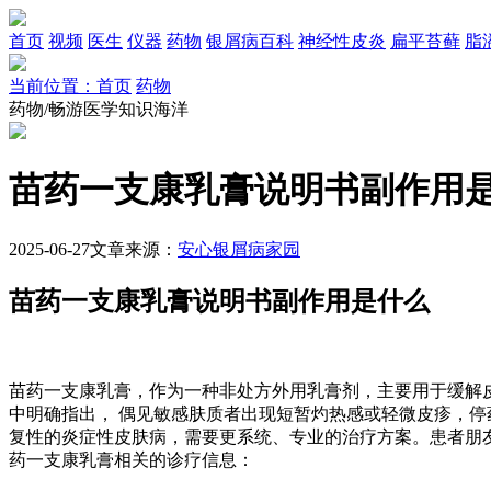
首页
视频
医生
仪器
药物
银屑病百科
神经性皮炎
扁平苔藓
脂
当前位置：首页
药物
药物/畅游医学知识海洋
苗药一支康乳膏说明书副作用
2025-06-27
文章来源：
安心银屑病家园
苗药一支康乳膏说明书副作用是什么
苗药一支康乳膏，作为一种非处方外用乳膏剂，主要用于缓解
中明确指出， 偶见敏感肤质者出现短暂灼热感或轻微皮疹，停
复性的炎症性皮肤病，需要更系统、专业的治疗方案。患者朋
药一支康乳膏相关的诊疗信息：