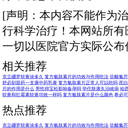
[声明：本内容不能作为
行科学治疗！本网站所有
一切以医院官方实际公布
相关推荐
克立硼罗软膏涂多久
复方氨肽素片的功效与作用吃法
盐酸氮芥
舒必刻苗药一支康中药乳膏
复方氨肽素片正常人可以吃吗
芪白
片的作用是什么
男性得宝松影响备孕吗
华佗肤康丸治啥病
哈
软膏和红霉素软膏功效一样吗
复方氨肽素片是什么颜色
希必可
热点推荐
克立硼罗软膏涂多久
复方氨肽素片的功效与作用吃法
盐酸氮芥