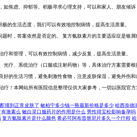
，如焦虑、抑郁等。积极寻求心理支持，可以和家人、朋友倾诉
积极的生活态度，我们可以有效地控制病情，提高生活质量。
问题时，答案依然是否定的。 复方氨肽素片的主要适应症是银屑
治疗和管理，可以有效控制病情，减少反复，提高生活质量。
、光疗、系统治疗（口服或注射药物）等，具体治疗方案需要根
良好的生活习惯，避免刺激性食物，注意皮肤保湿，避免外伤和
治疗！本网站所有医院信息整理仅供大家参考，一切以医院官方
酊摸到正常皮肤了
敏柏宁多少钱一瓶最新价格是多少
哈西奈德
片有激素么
敏白灵口服药片的作用是什么
男性得宝松影响备孕吗
吗
复方氨肽素片是什么颜色
希必可阿布昔替尼片多久一个疗程
哈