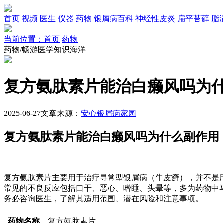
首页
视频
医生
仪器
药物
银屑病百科
神经性皮炎
扁平苔藓
脂
当前位置：首页
药物
药物/畅游医学知识海洋
复方氨肽素片能治白癞风吗为
2025-06-27
文章来源：
安心银屑病家园
复方氨肽素片能治白癞风吗为什么副作用
复方氨肽素片主要用于治疗寻常型银屑病（牛皮癣），并不是
常见的不良反应包括口干、恶心、嗜睡、头晕等，多为药物中
务必咨询医生，了解其适用范围、潜在风险和注意事项。
药物名称
复方氨肽素片