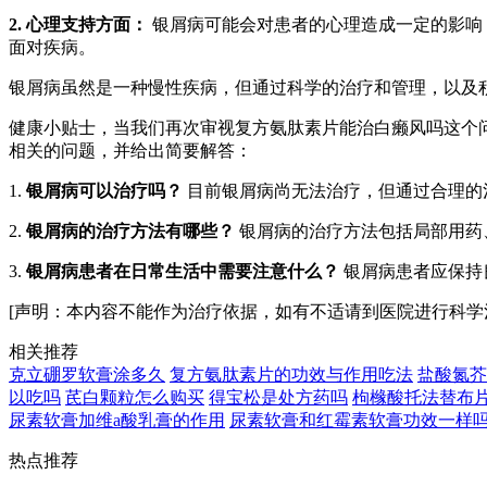
2. 心理支持方面：
银屑病可能会对患者的心理造成一定的影响
面对疾病。
银屑病虽然是一种慢性疾病，但通过科学的治疗和管理，以及
健康小贴士，当我们再次审视复方氨肽素片能治白癞风吗这个
相关的问题，并给出简要解答：
1.
银屑病可以治疗吗？
目前银屑病尚无法治疗，但通过合理的
2.
银屑病的治疗方法有哪些？
银屑病的治疗方法包括局部用药
3.
银屑病患者在日常生活中需要注意什么？
银屑病患者应保持
[声明：本内容不能作为治疗依据，如有不适请到医院进行科学
相关推荐
克立硼罗软膏涂多久
复方氨肽素片的功效与作用吃法
盐酸氮芥
以吃吗
芪白颗粒怎么购买
得宝松是处方药吗
枸橼酸托法替布
尿素软膏加维a酸乳膏的作用
尿素软膏和红霉素软膏功效一样
热点推荐