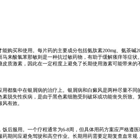
购买和使用。每片药的主要成分包括氨肽素200mg、氨茶碱20
而马来酸氯苯那敏则是一种抗过敏药物，有助于缓解瘙痒等症状
糖皮质激素，因此在一定程度上避免了长期使用激素可能带来的
应用都集中在银屑病的治疗上。银屑病和白癜风是两种尽量不同
色素脱失性疾病，是由于黑色素细胞受到破坏或功能丧失所致。
癜风有效。
，饭后服用。一个疗程通常为6-8周，但具体用药方案应严格遵
服药期间应避免驾驶和高空作业。长期用药需要定期复查血常规