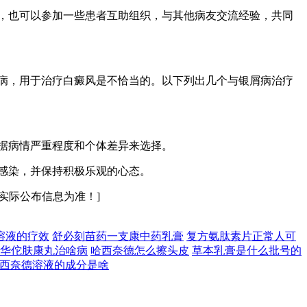
，也可以参加一些患者互助组织，与其他病友交流经验，共同
病，用于治疗白癜风是不恰当的。以下列出几个与银屑病治疗
据病情严重程度和个体差异来选择。
感染，并保持积极乐观的心态。
实际公布信息为准！]
溶液的疗效
舒必刻苗药一支康中药乳膏
复方氨肽素片正常人可
华佗肤康丸治啥病
哈西奈德怎么擦头皮
草本乳膏是什么批号的
西奈德溶液的成分是啥