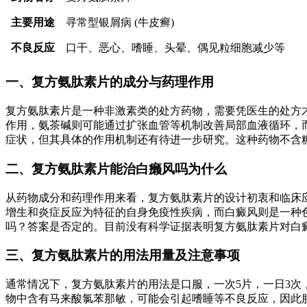
主要用途
寻常型银屑病 (牛皮癣)
不良反应
口干、恶心、嗜睡、头晕、偶见粒细胞减少等
一、复方氨肽素片的成分与药理作用
复方氨肽素片是一种非激素类的处方药物，需要凭医生的处方才能
作用，氨茶碱则可能通过扩张血管等机制改善局部血液循环，
症状，但其具体的作用机制还有待进一步研究。这种药物不含
二、复方氨肽素片能治白癞风吗为什么
从药物成分和药理作用来看，复方氨肽素片的设计初衷和临床
增生和炎症反应为特征的自身免疫性疾病，而白癜风则是一种
吗？答案是否定的。目前没有科学证据表明复方氨肽素片对白
三、复方氨肽素片的用法用量及注意事项
通常情况下，复方氨肽素片的用法是口服，一次5片，一日3次
物中含有马来酸氯苯那敏，可能会引起嗜睡等不良反应，因此