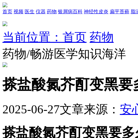
首页
视频
医生
仪器
药物
银屑病百科
神经性皮炎
扁平苔藓
脂
当前位置：首页
药物
药物/畅游医学知识海洋
搽盐酸氮芥酊变黑要
2025-06-27
文章来源：
安
搽盐酸氮芥酊变黑要多