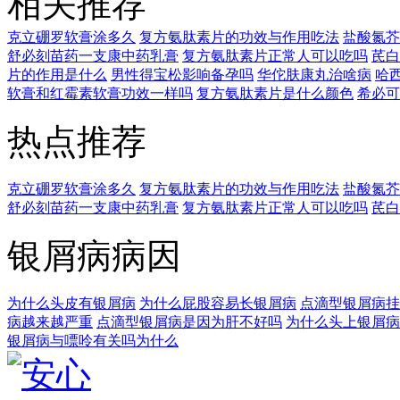
相关推荐
克立硼罗软膏涂多久
复方氨肽素片的功效与作用吃法
盐酸氮芥
舒必刻苗药一支康中药乳膏
复方氨肽素片正常人可以吃吗
芪白
片的作用是什么
男性得宝松影响备孕吗
华佗肤康丸治啥病
哈
软膏和红霉素软膏功效一样吗
复方氨肽素片是什么颜色
希必可
热点推荐
克立硼罗软膏涂多久
复方氨肽素片的功效与作用吃法
盐酸氮芥
舒必刻苗药一支康中药乳膏
复方氨肽素片正常人可以吃吗
芪白
银屑病病因
为什么头皮有银屑病
为什么屁股容易长银屑病
点滴型银屑病挂
病越来越严重
点滴型银屑病是因为肝不好吗
为什么头上银屑病
银屑病与嘌呤有关吗为什么