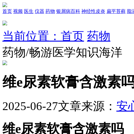
首页
视频
医生
仪器
药物
银屑病百科
神经性皮炎
扁平苔藓
脂
当前位置：首页
药物
药物/畅游医学知识海洋
维e尿素软膏含激素
2025-06-27
文章来源：
安
维e尿素软膏含激素吗