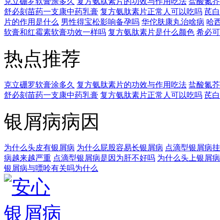
克立硼罗软膏涂多久
复方氨肽素片的功效与作用吃法
盐酸氮芥
舒必刻苗药一支康中药乳膏
复方氨肽素片正常人可以吃吗
芪白
片的作用是什么
男性得宝松影响备孕吗
华佗肤康丸治啥病
哈
软膏和红霉素软膏功效一样吗
复方氨肽素片是什么颜色
希必可
热点推荐
克立硼罗软膏涂多久
复方氨肽素片的功效与作用吃法
盐酸氮芥
舒必刻苗药一支康中药乳膏
复方氨肽素片正常人可以吃吗
芪白
银屑病病因
为什么头皮有银屑病
为什么屁股容易长银屑病
点滴型银屑病挂
病越来越严重
点滴型银屑病是因为肝不好吗
为什么头上银屑病
银屑病与嘌呤有关吗为什么