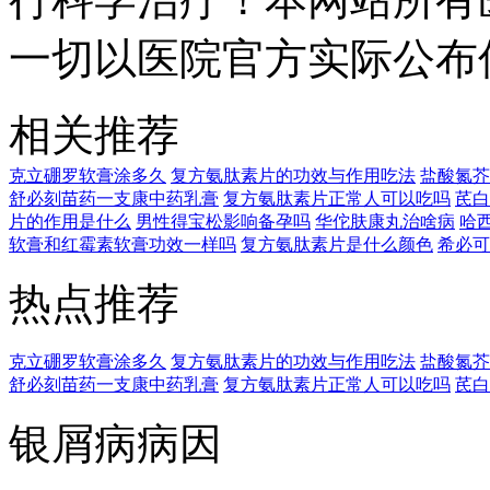
一切以医院官方实际公布
相关推荐
克立硼罗软膏涂多久
复方氨肽素片的功效与作用吃法
盐酸氮芥
舒必刻苗药一支康中药乳膏
复方氨肽素片正常人可以吃吗
芪白
片的作用是什么
男性得宝松影响备孕吗
华佗肤康丸治啥病
哈
软膏和红霉素软膏功效一样吗
复方氨肽素片是什么颜色
希必可
热点推荐
克立硼罗软膏涂多久
复方氨肽素片的功效与作用吃法
盐酸氮芥
舒必刻苗药一支康中药乳膏
复方氨肽素片正常人可以吃吗
芪白
银屑病病因