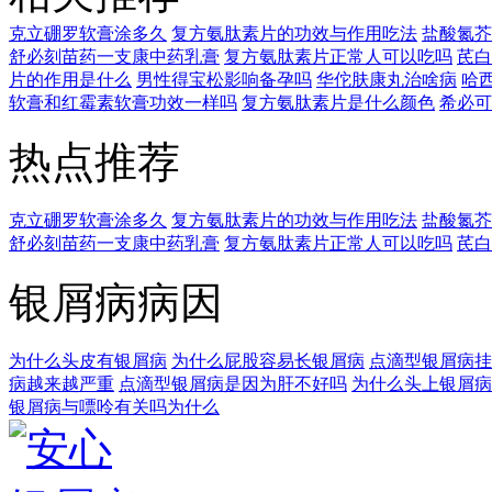
克立硼罗软膏涂多久
复方氨肽素片的功效与作用吃法
盐酸氮芥
舒必刻苗药一支康中药乳膏
复方氨肽素片正常人可以吃吗
芪白
片的作用是什么
男性得宝松影响备孕吗
华佗肤康丸治啥病
哈
软膏和红霉素软膏功效一样吗
复方氨肽素片是什么颜色
希必可
热点推荐
克立硼罗软膏涂多久
复方氨肽素片的功效与作用吃法
盐酸氮芥
舒必刻苗药一支康中药乳膏
复方氨肽素片正常人可以吃吗
芪白
银屑病病因
为什么头皮有银屑病
为什么屁股容易长银屑病
点滴型银屑病挂
病越来越严重
点滴型银屑病是因为肝不好吗
为什么头上银屑病
银屑病与嘌呤有关吗为什么