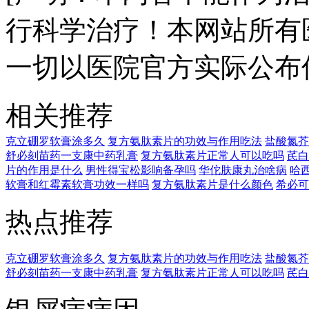
行科学治疗！本网站所有
一切以医院官方实际公布
相关推荐
克立硼罗软膏涂多久
复方氨肽素片的功效与作用吃法
盐酸氮芥
舒必刻苗药一支康中药乳膏
复方氨肽素片正常人可以吃吗
芪白
片的作用是什么
男性得宝松影响备孕吗
华佗肤康丸治啥病
哈
软膏和红霉素软膏功效一样吗
复方氨肽素片是什么颜色
希必可
热点推荐
克立硼罗软膏涂多久
复方氨肽素片的功效与作用吃法
盐酸氮芥
舒必刻苗药一支康中药乳膏
复方氨肽素片正常人可以吃吗
芪白