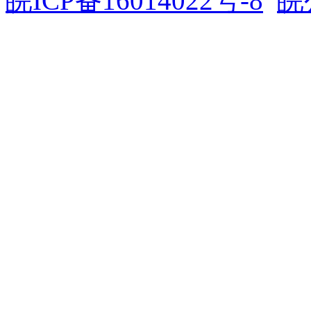
皖ICP备16014022号-8
皖