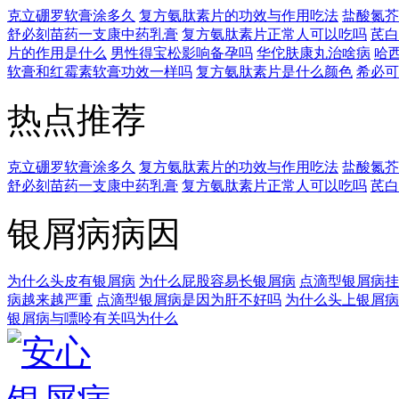
克立硼罗软膏涂多久
复方氨肽素片的功效与作用吃法
盐酸氮芥
舒必刻苗药一支康中药乳膏
复方氨肽素片正常人可以吃吗
芪白
片的作用是什么
男性得宝松影响备孕吗
华佗肤康丸治啥病
哈
软膏和红霉素软膏功效一样吗
复方氨肽素片是什么颜色
希必可
热点推荐
克立硼罗软膏涂多久
复方氨肽素片的功效与作用吃法
盐酸氮芥
舒必刻苗药一支康中药乳膏
复方氨肽素片正常人可以吃吗
芪白
银屑病病因
为什么头皮有银屑病
为什么屁股容易长银屑病
点滴型银屑病挂
病越来越严重
点滴型银屑病是因为肝不好吗
为什么头上银屑病
银屑病与嘌呤有关吗为什么