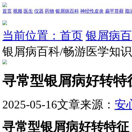
首页
视频
医生
仪器
药物
银屑病百科
神经性皮炎
扁平苔藓
脂
当前位置：首页
银屑病百
银屑病百科/畅游医学知
寻常型银屑病好转特
2025-05-16
文章来源：
安
寻常型银屑病好转特征